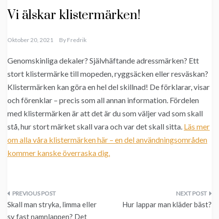
Vi älskar klistermärken!
Oktober 20, 2021
By
Fredrik
Genomskinliga dekaler? Självhäftande adressmärken? Ett
stort klistermärke till mopeden, ryggsäcken eller resväskan?
Klistermärken kan göra en hel del skillnad! De förklarar, visar
och förenklar – precis som all annan information. Fördelen
med klistermärken är att det är du som väljer vad som skall
stå, hur stort märket skall vara och var det skall sitta.
Läs mer
om alla våra klistermärken här – en del användningsområden
kommer kanske överraska dig.
Inläggsnavigering
Skall man stryka, limma eller
Hur lappar man kläder bäst?
sy fast namnlappen? Det