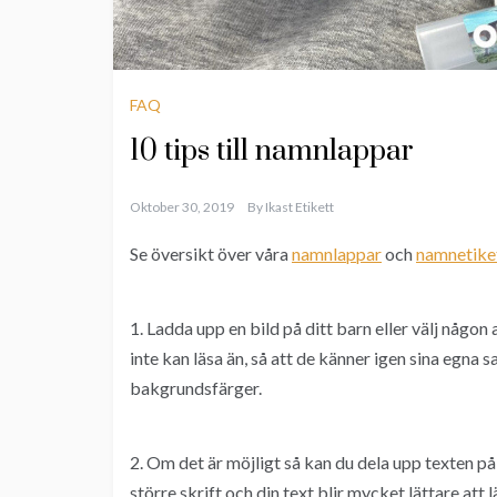
FAQ
10 tips till namnlappar
Oktober 30, 2019
By
Ikast Etikett
Se översikt över våra
namnlappar
och
namnetike
1. Ladda upp en bild på ditt barn eller välj någon
inte kan läsa än, så att de känner igen sina egna 
bakgrundsfärger.
2. Om det är möjligt så kan du dela upp texten på
större skrift och din text blir mycket lättare att l