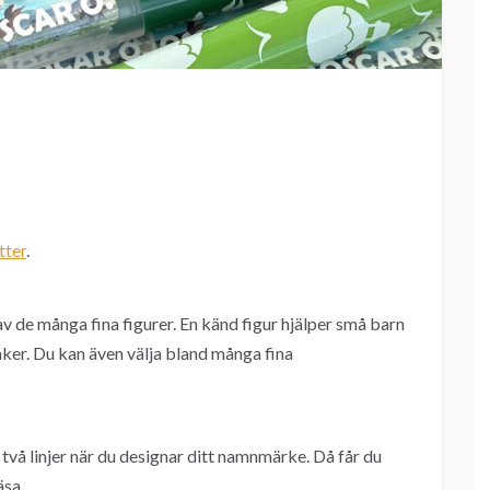
tter
.
 av de många fina figurer. En känd figur hjälper små barn
saker. Du kan även välja bland många fina
 två linjer när du designar ditt namnmärke. Då får du
äsa.