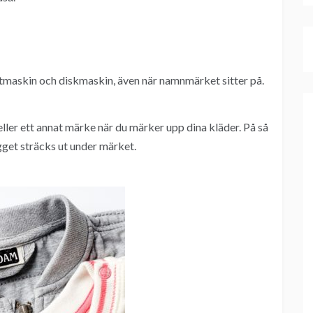
ättmaskin och diskmaskin, även när namnmärket sitter på.
 eller ett annat märke när du märker upp dina kläder. På så
agget sträcks ut under märket.