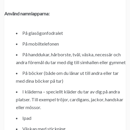
Använd namnlapparna:
På glasögonfodralet
På mobiltelefonen
På handdukar, hårborste, tvål, väska, necessär och
andra föremål du tar med dig till simhallen eller gymmet
På böcker (både om du lånar ut till andra eller tar
med dina böcker på tur)
I kläderna – speciellt kläder du tar av dig på andra
platser. Till exempel tröjor, cardigans, jackor, handskar
eller mössor.
Ipad
Väskan med stickning