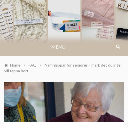
Skip
to
IKASTETIKETT.SE
Få inspiration till arrangemang, kreativa
content
idéer eller hitta svar på dina frågor och
vanliga frågor.
MENU
»
»
Home
FAQ
Namnlappar för seniorer – märk det du inte
vill tappa bort